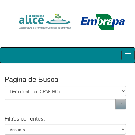
Skip
navigation
Página de Busca
Filtros correntes: