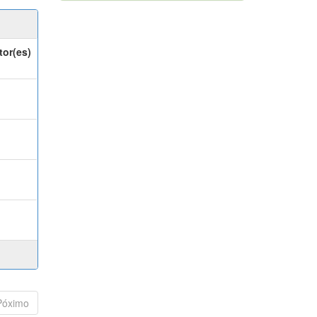
tor(es)
Póximo