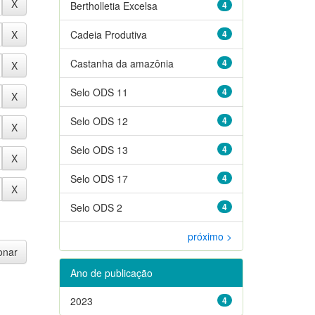
Bertholletia Excelsa
4
Cadeia Produtiva
4
Castanha da amazônia
4
Selo ODS 11
4
Selo ODS 12
4
Selo ODS 13
4
Selo ODS 17
4
Selo ODS 2
4
próximo >
Ano de publicação
2023
4