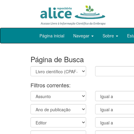
Skip
Página inicial
Navegar
Sobre
Est
navigation
Página de Busca
Filtros correntes: