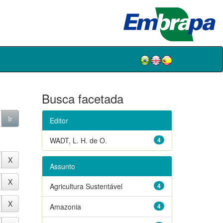
Busca facetada
Editor
WADT, L. H. de O.
4
Assunto
Agricultura Sustentável
4
Amazonia
4