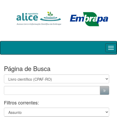
Skip
navigation
Página de Busca
Filtros correntes: