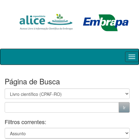
Skip
navigation
Página de Busca
Filtros correntes: