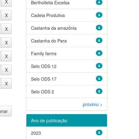
Bertholletia Excelsa
4
Cadeia Produtiva
4
Castanha da amazônia
4
Castanha do Para
4
Family farms
4
Selo ODS 12
4
Selo ODS 17
4
Selo ODS 2
4
próximo >
Ano de publicação
2023
4