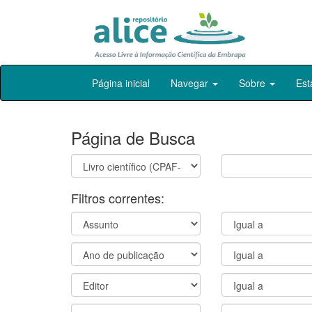
Skip
Página inicial
Navegar
Sobre
Est
navigation
Página de Busca
Filtros correntes: