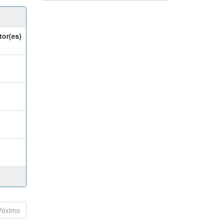
tor(es)
Póximo