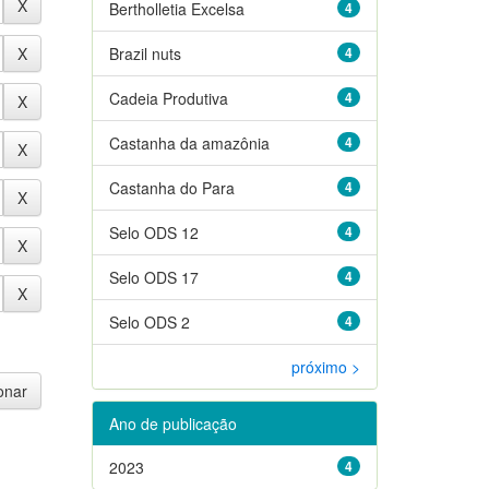
Bertholletia Excelsa
4
Brazil nuts
4
Cadeia Produtiva
4
Castanha da amazônia
4
Castanha do Para
4
Selo ODS 12
4
Selo ODS 17
4
Selo ODS 2
4
próximo >
Ano de publicação
2023
4