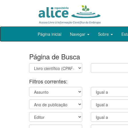
Skip
Página inicial
Navegar
Sobre
Est
navigation
Página de Busca
Filtros correntes: