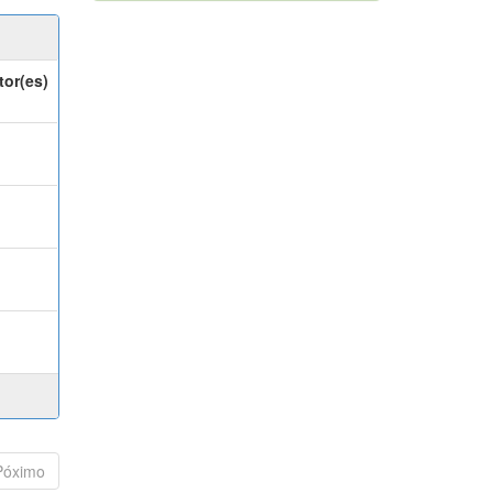
tor(es)
Póximo