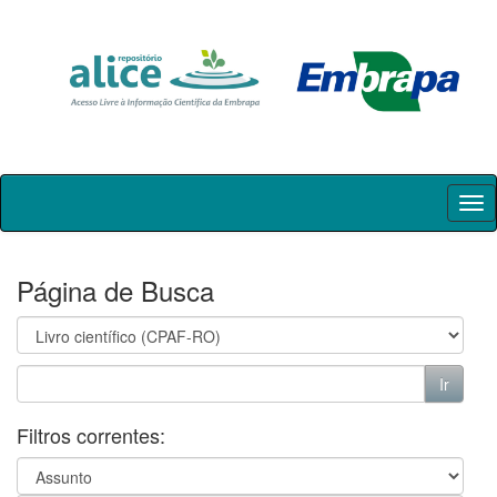
Skip
navigation
Página de Busca
Filtros correntes: