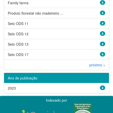
Family farms
4
Produto florestal não madeireiro ...
4
Selo ODS 11
4
Selo ODS 12
4
Selo ODS 13
4
Selo ODS 17
4
próximo >
Ano de publicação
2023
4
Indexado por