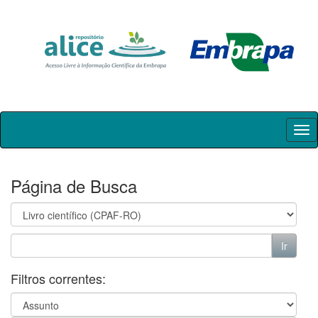
Skip
navigation
Página de Busca
Filtros correntes: