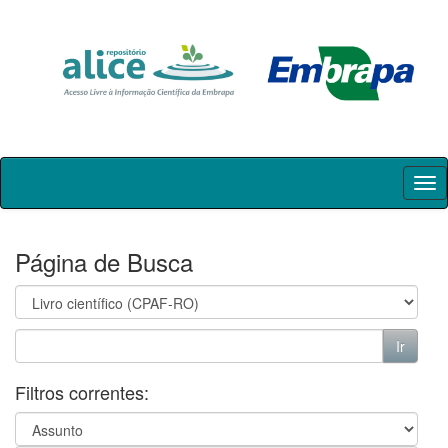
Skip
navigation
Página de Busca
Filtros correntes: