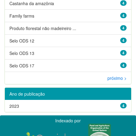
Castanha da amazônia
4
Family farms
4
Produto florestal não madeireiro ...
4
Selo ODS 12
4
Selo ODS 13
4
Selo ODS 17
4
próximo >
Ano de publicação
2023
4
Indexado por