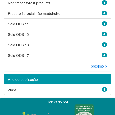
Nontimber forest products
4
Produto florestal não madeireiro ...
4
Selo ODS 11
4
Selo ODS 12
4
Selo ODS 13
4
Selo ODS 17
4
próximo >
Ano de publicação
2023
4
Indexado por