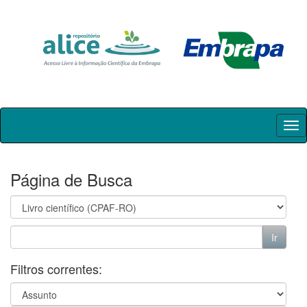
Skip
navigation
Página de Busca
Filtros correntes: