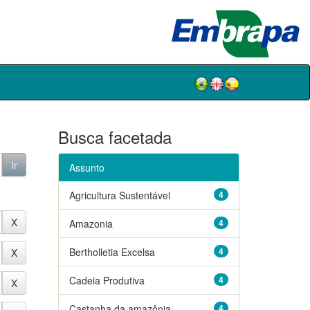
Busca facetada
Assunto
Agricultura Sustentável
4
Amazonia
4
Bertholletia Excelsa
4
Cadeia Produtiva
4
Castanha da amazônia
4