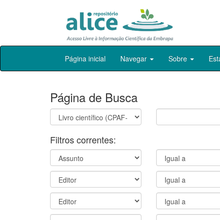
Skip
Página inicial
Navegar
Sobre
Est
navigation
Página de Busca
Filtros correntes: