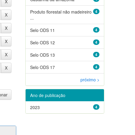
Produto florestal não madeireiro
4
...
Selo ODS 11
4
Selo ODS 12
4
Selo ODS 13
4
Selo ODS 17
4
próximo >
Ano de publicação
2023
4