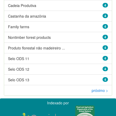
Cadeia Produtiva
4
Castanha da amazônia
4
Family farms
4
Nontimber forest products
4
Produto florestal não madeireiro ...
4
Selo ODS 11
4
Selo ODS 12
4
Selo ODS 13
4
próximo >
Indexado por