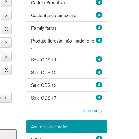
Cadeia Produtiva
4
Castanha da amazônia
4
Family farms
4
Produto florestal não madeireiro
4
...
Selo ODS 11
4
Selo ODS 12
4
Selo ODS 13
4
Selo ODS 17
4
próximo >
Ano de publicação
2023
4