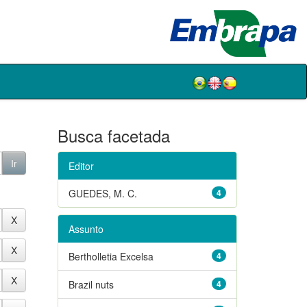
Busca facetada
Editor
GUEDES, M. C.
4
Assunto
Bertholletia Excelsa
4
Brazil nuts
4