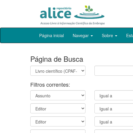
Skip
Página inicial
Navegar
Sobre
Est
navigation
Página de Busca
Filtros correntes: