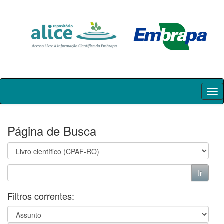
Skip
navigation
Página de Busca
Filtros correntes: