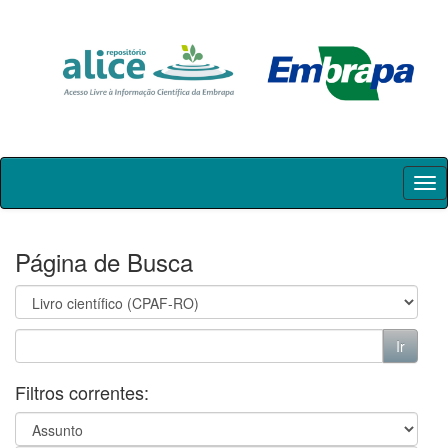
Skip
navigation
Página de Busca
Filtros correntes: