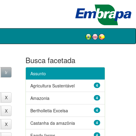
Busca facetada
Assunto
Agricultura Sustentável
4
Amazonia
4
Bertholletia Excelsa
4
Castanha da amazônia
4
Family farms
4