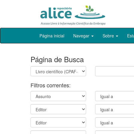
Skip
Página inicial
Navegar
Sobre
Est
navigation
Página de Busca
Filtros correntes: