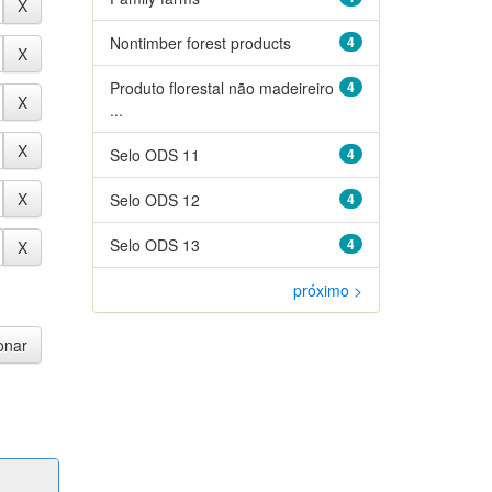
Nontimber forest products
4
Produto florestal não madeireiro
4
...
Selo ODS 11
4
Selo ODS 12
4
Selo ODS 13
4
próximo >