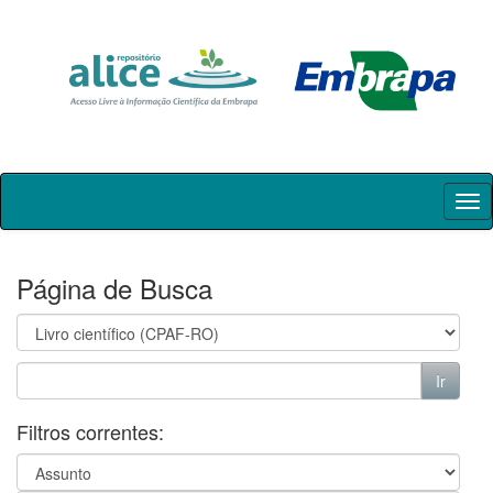
Skip
navigation
Página de Busca
Filtros correntes: