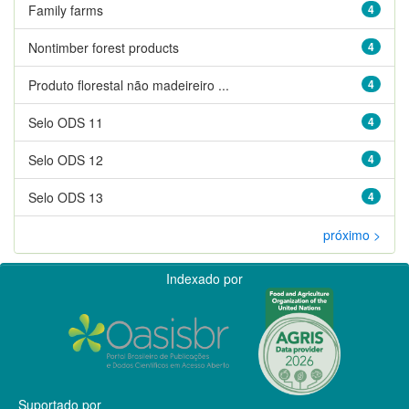
Family farms
4
Nontimber forest products
4
Produto florestal não madeireiro ...
4
Selo ODS 11
4
Selo ODS 12
4
Selo ODS 13
4
próximo >
Indexado por
Suportado por