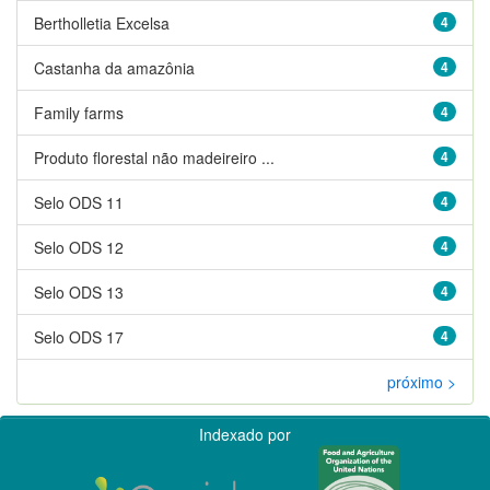
Bertholletia Excelsa
4
Castanha da amazônia
4
Family farms
4
Produto florestal não madeireiro ...
4
Selo ODS 11
4
Selo ODS 12
4
Selo ODS 13
4
Selo ODS 17
4
próximo >
Indexado por