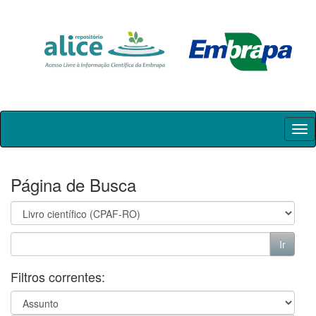
Skip
navigation
Página de Busca
Filtros correntes: