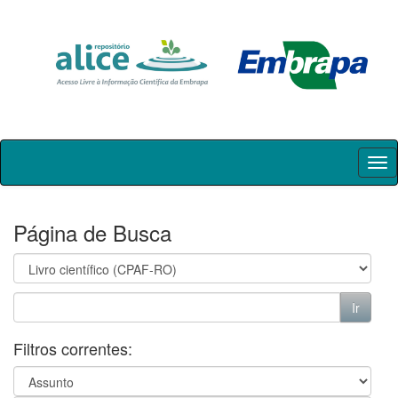
Skip
navigation
Página de Busca
Filtros correntes: