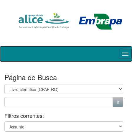
Skip
navigation
Página de Busca
Filtros correntes: