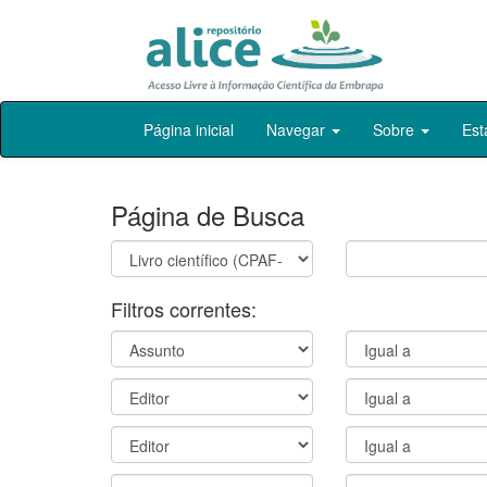
Skip
Página inicial
Navegar
Sobre
Est
navigation
Página de Busca
Filtros correntes: