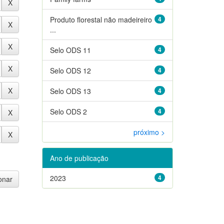
Produto florestal não madeireiro
4
...
Selo ODS 11
4
Selo ODS 12
4
Selo ODS 13
4
Selo ODS 2
4
próximo >
Ano de publicação
2023
4