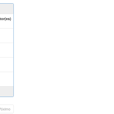
tor(es)
Póximo