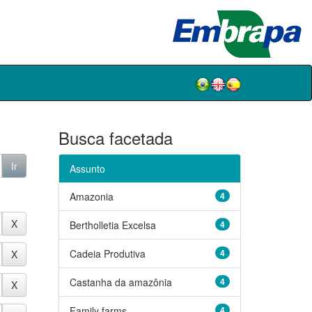
Busca facetada
Assunto
Amazonia
4
Bertholletia Excelsa
4
Cadeia Produtiva
4
Castanha da amazônia
4
Family farms
4