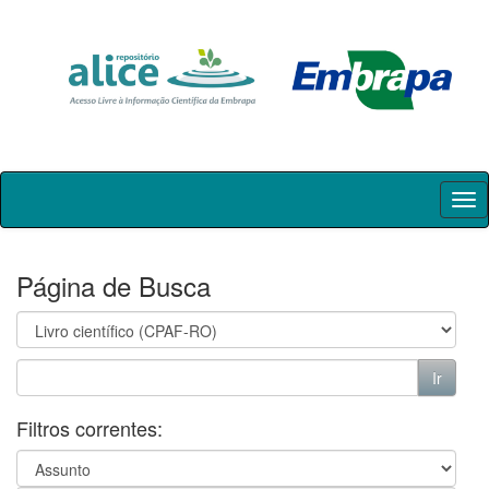
Skip
navigation
Página de Busca
Filtros correntes: