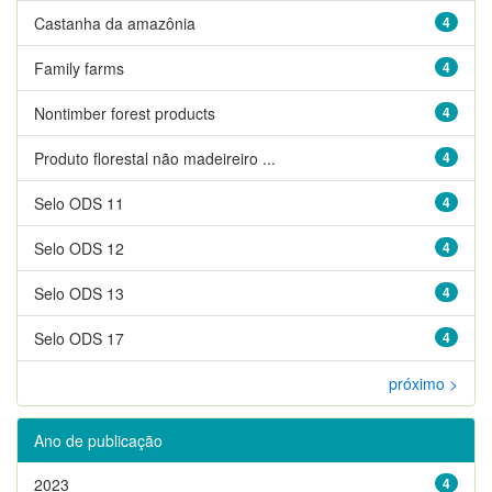
Castanha da amazônia
4
Family farms
4
Nontimber forest products
4
Produto florestal não madeireiro ...
4
Selo ODS 11
4
Selo ODS 12
4
Selo ODS 13
4
Selo ODS 17
4
próximo >
Ano de publicação
2023
4