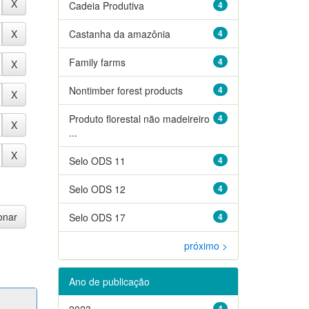
Cadeia Produtiva
4
Castanha da amazônia
4
Family farms
4
Nontimber forest products
4
Produto florestal não madeireiro
4
...
Selo ODS 11
4
Selo ODS 12
4
Selo ODS 17
4
próximo >
Ano de publicação
2023
4