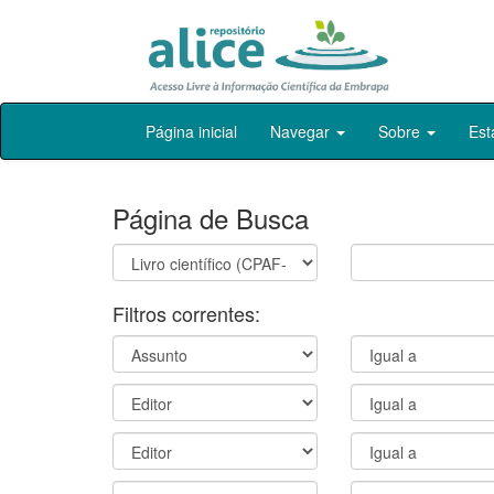
Skip
Página inicial
Navegar
Sobre
Est
navigation
Página de Busca
Filtros correntes: