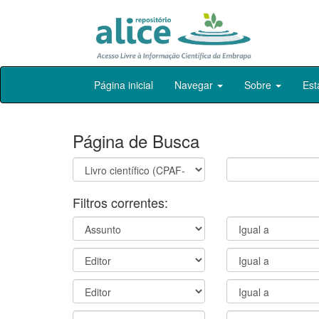
Skip
Página inicial
Navegar
Sobre
Est
navigation
Página de Busca
Filtros correntes: