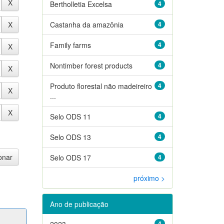
Bertholletia Excelsa
4
Castanha da amazônia
4
Family farms
4
Nontimber forest products
4
Produto florestal não madeireiro
4
...
Selo ODS 11
4
Selo ODS 13
4
Selo ODS 17
4
próximo >
Ano de publicação
2023
4