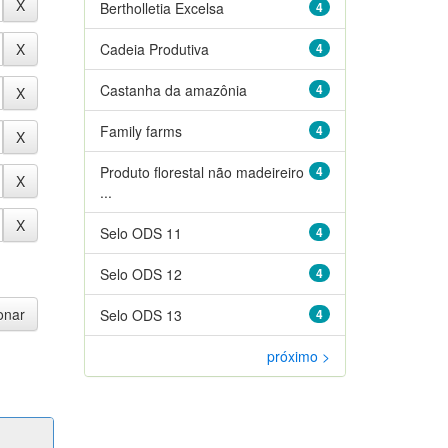
Bertholletia Excelsa
4
Cadeia Produtiva
4
Castanha da amazônia
4
Family farms
4
Produto florestal não madeireiro
4
...
Selo ODS 11
4
Selo ODS 12
4
Selo ODS 13
4
próximo >