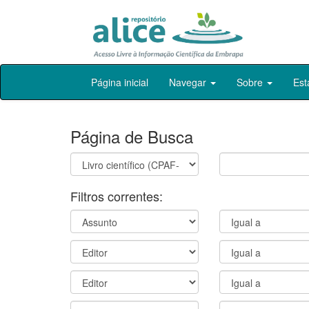
Skip
Página inicial
Navegar
Sobre
Est
navigation
Página de Busca
Filtros correntes: