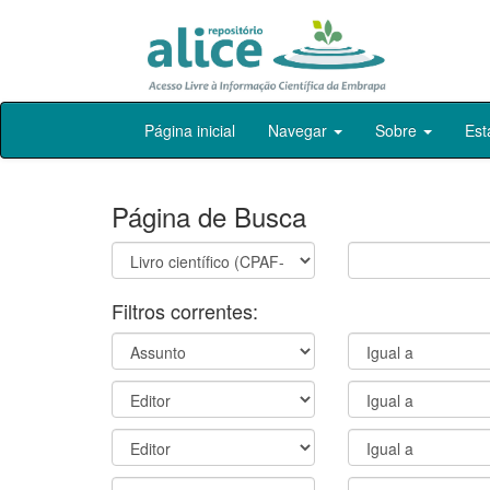
Skip
Página inicial
Navegar
Sobre
Est
navigation
Página de Busca
Filtros correntes: