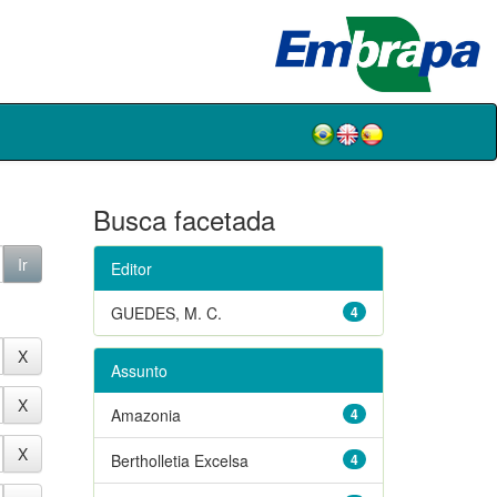
Busca facetada
Editor
GUEDES, M. C.
4
Assunto
Amazonia
4
Bertholletia Excelsa
4