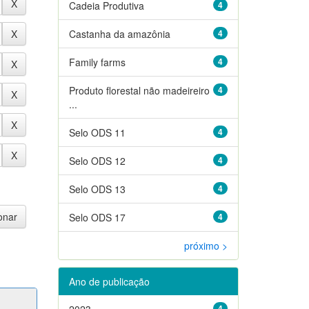
Cadeia Produtiva
4
Castanha da amazônia
4
Family farms
4
Produto florestal não madeireiro
4
...
Selo ODS 11
4
Selo ODS 12
4
Selo ODS 13
4
Selo ODS 17
4
próximo >
Ano de publicação
2023
4