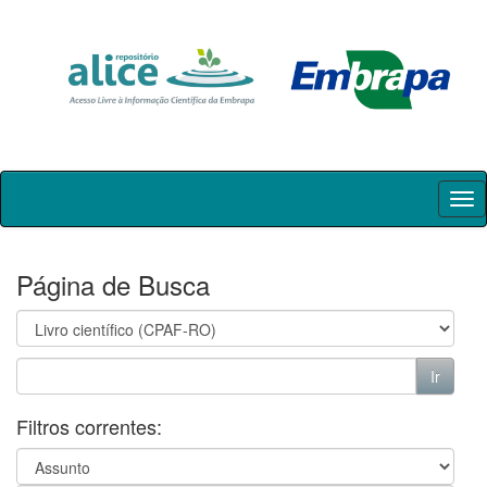
Skip
navigation
Página de Busca
Filtros correntes: