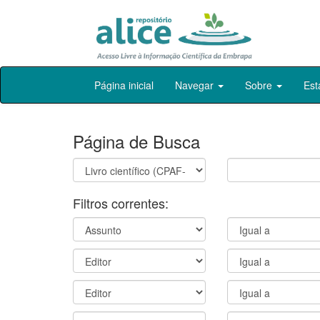
Skip
Página inicial
Navegar
Sobre
Est
navigation
Página de Busca
Filtros correntes: