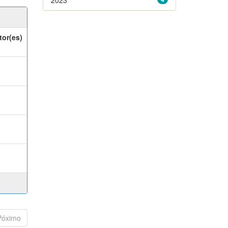
tor(es)
Póximo