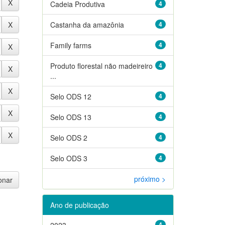
Cadeia Produtiva
4
Castanha da amazônia
4
Family farms
4
Produto florestal não madeireiro
4
...
Selo ODS 12
4
Selo ODS 13
4
Selo ODS 2
4
Selo ODS 3
4
próximo >
Ano de publicação
2023
4