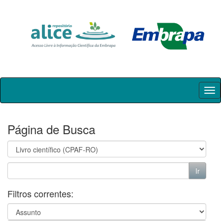
Skip
navigation
Página de Busca
Filtros correntes: