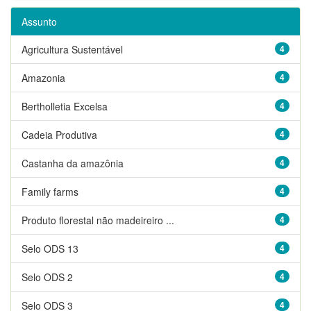
Assunto
Agricultura Sustentável
4
Amazonia
4
Bertholletia Excelsa
4
Cadeia Produtiva
4
Castanha da amazônia
4
Family farms
4
Produto florestal não madeireiro ...
4
Selo ODS 13
4
Selo ODS 2
4
Selo ODS 3
4