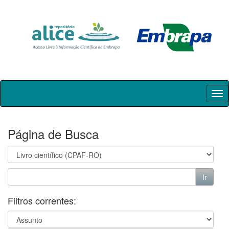
Skip
navigation
Página de Busca
Filtros correntes: