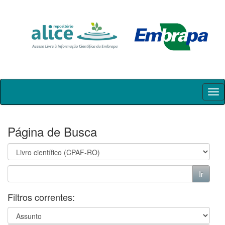
Skip
navigation
Página de Busca
Filtros correntes: