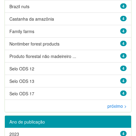
Brazil nuts
4
Castanha da amazônia
4
Family farms
4
Nontimber forest products
4
Produto florestal não madeireiro ...
4
Selo ODS 12
4
Selo ODS 13
4
Selo ODS 17
4
próximo >
Ano de publicação
2023
4