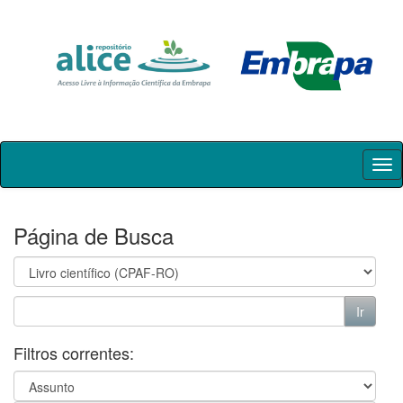
Skip
navigation
Página de Busca
Filtros correntes: