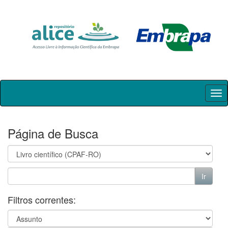
Skip
navigation
Página de Busca
Filtros correntes: