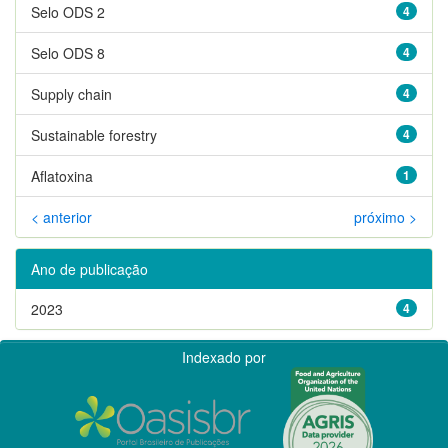
Selo ODS 2
4
Selo ODS 8
4
Supply chain
4
Sustainable forestry
4
Aflatoxina
1
< anterior
próximo >
Ano de publicação
2023
4
Indexado por