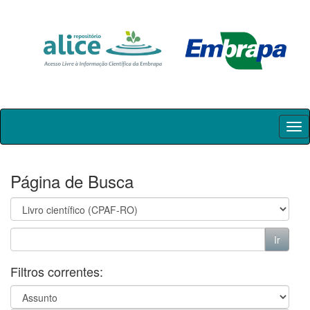
Skip
navigation
Página de Busca
Filtros correntes: