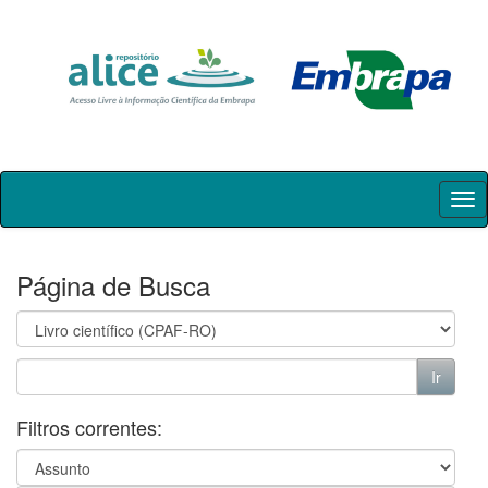
Skip
navigation
Página de Busca
Filtros correntes: