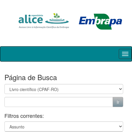
Skip
navigation
Página de Busca
Filtros correntes: