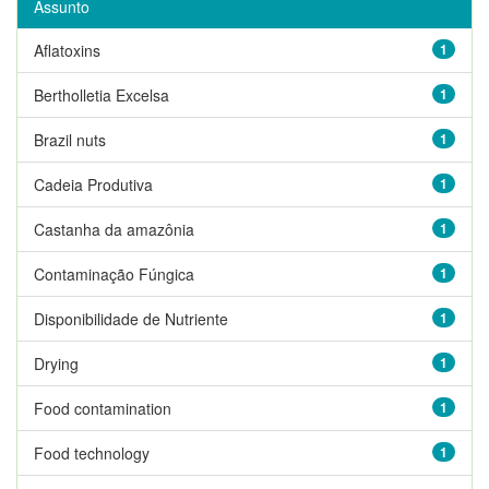
Assunto
Aflatoxins
1
Bertholletia Excelsa
1
Brazil nuts
1
Cadeia Produtiva
1
Castanha da amazônia
1
Contaminação Fúngica
1
Disponibilidade de Nutriente
1
Drying
1
Food contamination
1
Food technology
1