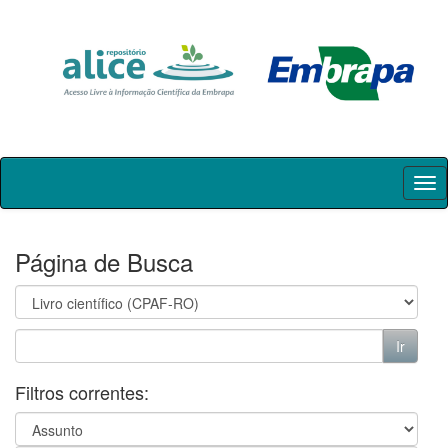
Skip
navigation
Página de Busca
Filtros correntes: