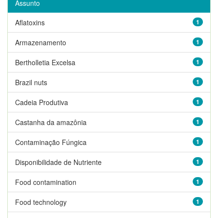
Assunto
Aflatoxins
1
Armazenamento
1
Bertholletia Excelsa
1
Brazil nuts
1
Cadeia Produtiva
1
Castanha da amazônia
1
Contaminação Fúngica
1
Disponibilidade de Nutriente
1
Food contamination
1
Food technology
1