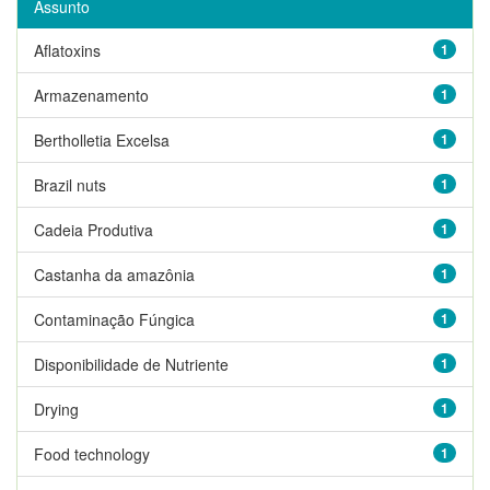
Assunto
Aflatoxins
1
Armazenamento
1
Bertholletia Excelsa
1
Brazil nuts
1
Cadeia Produtiva
1
Castanha da amazônia
1
Contaminação Fúngica
1
Disponibilidade de Nutriente
1
Drying
1
Food technology
1