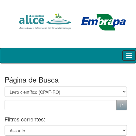
Skip
navigation
Página de Busca
Filtros correntes: