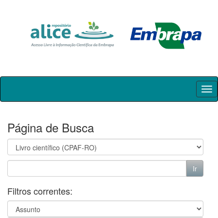
Skip
navigation
Página de Busca
Filtros correntes: