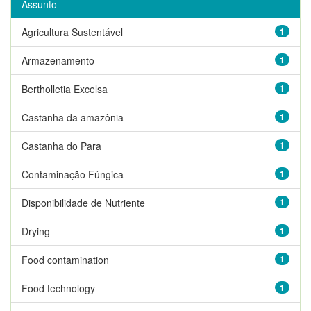
Assunto
Agricultura Sustentável
1
Armazenamento
1
Bertholletia Excelsa
1
Castanha da amazônia
1
Castanha do Para
1
Contaminação Fúngica
1
Disponibilidade de Nutriente
1
Drying
1
Food contamination
1
Food technology
1