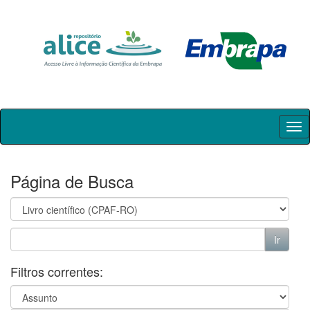
Skip
navigation
Página de Busca
Filtros correntes: