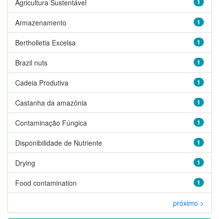
Agricultura Sustentável
1
Armazenamento
1
Bertholletia Excelsa
1
Brazil nuts
1
Cadeia Produtiva
1
Castanha da amazônia
1
Contaminação Fúngica
1
Disponibilidade de Nutriente
1
Drying
1
Food contamination
1
próximo >