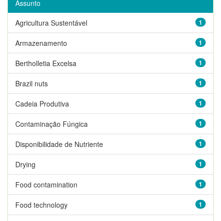
Assunto
Agricultura Sustentável
1
Armazenamento
1
Bertholletia Excelsa
1
Brazil nuts
1
Cadeia Produtiva
1
Contaminação Fúngica
1
Disponibilidade de Nutriente
1
Drying
1
Food contamination
1
Food technology
1