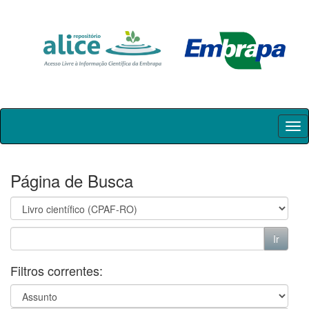
Skip
navigation
Página de Busca
Filtros correntes: