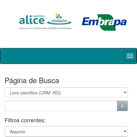
Skip
navigation
Página de Busca
Filtros correntes: