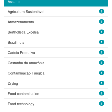
Assunto
Agricultura Sustentável
1
Armazenamento
1
Bertholletia Excelsa
1
Brazil nuts
1
Cadeia Produtiva
1
Castanha da amazônia
1
Contaminação Fúngica
1
Drying
1
Food contamination
1
Food technology
1