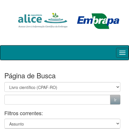
Skip
navigation
Página de Busca
Filtros correntes: