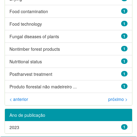
Food contamination
1
Food technology
1
Fungal diseases of plants
1
Nontimber forest products
1
Nutritional status
1
Postharvest treatment
1
Produto florestal não madeireiro ...
1
< anterior
próximo >
Ano de publicação
2023
1