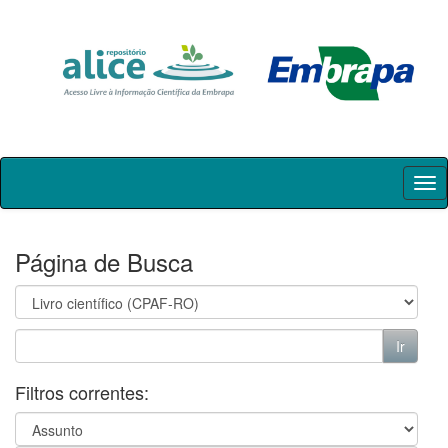
Skip
navigation
Página de Busca
Filtros correntes: