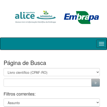
Skip
navigation
Página de Busca
Filtros correntes: