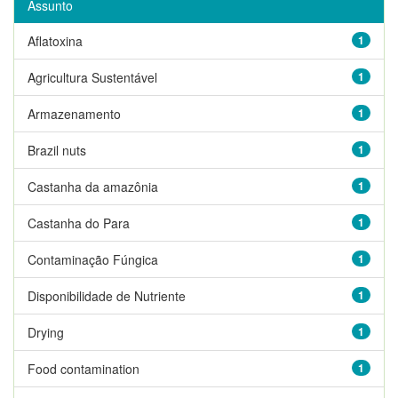
Assunto
Aflatoxina
1
Agricultura Sustentável
1
Armazenamento
1
Brazil nuts
1
Castanha da amazônia
1
Castanha do Para
1
Contaminação Fúngica
1
Disponibilidade de Nutriente
1
Drying
1
Food contamination
1