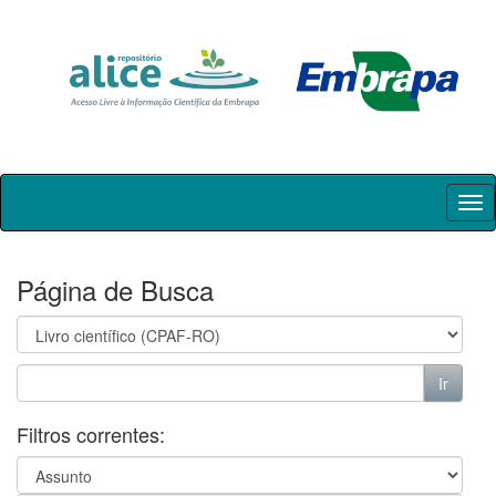
Skip
navigation
Página de Busca
Filtros correntes: