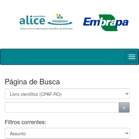
Skip
navigation
Página de Busca
Filtros correntes: