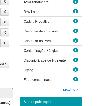
Armazenamento
1
Brazil nuts
1
Cadeia Produtiva
1
Castanha da amazônia
1
Castanha do Para
1
Contaminação Fúngica
1
Disponibilidade de Nutriente
1
Drying
1
Food contamination
1
próximo >
Ano de publicação
tor(es)