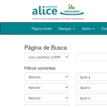
Skip
Página inicial
Navegar
Sobre
Est
navigation
Página de Busca
Filtros correntes: