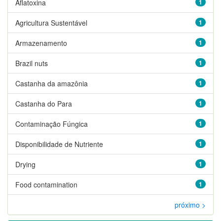
Aflatoxina
1
Agricultura Sustentável
1
Armazenamento
1
Brazil nuts
1
Castanha da amazônia
1
Castanha do Para
1
Contaminação Fúngica
1
Disponibilidade de Nutriente
1
Drying
1
Food contamination
1
próximo >