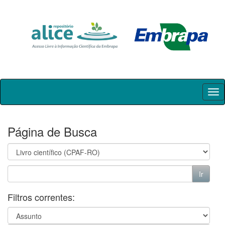
Skip
navigation
Página de Busca
Filtros correntes: